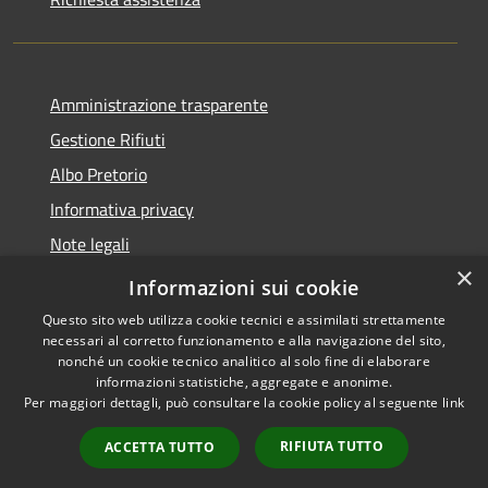
Amministrazione trasparente
Gestione Rifiuti
Albo Pretorio
Informativa privacy
Note legali
×
Dichiarazione di accessibilità
Informazioni sui cookie
Questo sito web utilizza cookie tecnici e assimilati strettamente
necessari al corretto funzionamento e alla navigazione del sito,
nonché un cookie tecnico analitico al solo fine di elaborare
informazioni statistiche, aggregate e anonime.
RSS
Copyright © 2026 • Comune di
Per maggiori dettagli, può consultare la cookie policy al seguente
link
Accessibilità
Perarolo di Cadore • Powered
Privacy
Municipium
Accesso
by
•
RIFIUTA TUTTO
ACCETTA TUTTO
Cookie
redazione