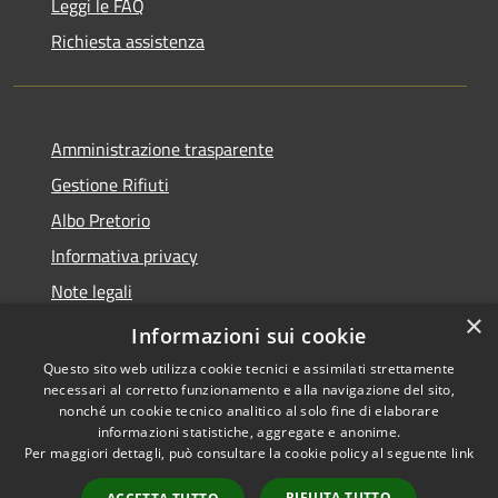
Leggi le FAQ
Richiesta assistenza
Amministrazione trasparente
Gestione Rifiuti
Albo Pretorio
Informativa privacy
Note legali
×
Dichiarazione di accessibilità
Informazioni sui cookie
Questo sito web utilizza cookie tecnici e assimilati strettamente
necessari al corretto funzionamento e alla navigazione del sito,
nonché un cookie tecnico analitico al solo fine di elaborare
informazioni statistiche, aggregate e anonime.
RSS
Copyright © 2026 • Comune di
Per maggiori dettagli, può consultare la cookie policy al seguente
link
Accessibilità
Perarolo di Cadore • Powered
Privacy
Municipium
Accesso
by
•
RIFIUTA TUTTO