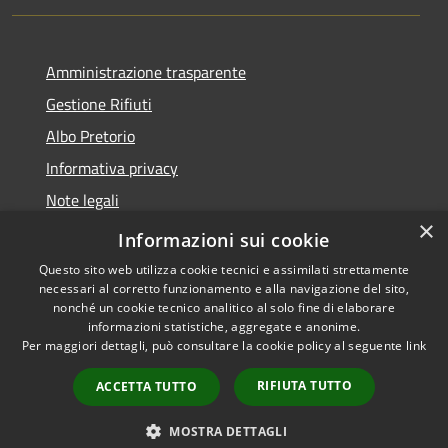
Amministrazione trasparente
Gestione Rifiuti
Albo Pretorio
Informativa privacy
Note legali
×
Dichiarazione di accessibilità
Informazioni sui cookie
Questo sito web utilizza cookie tecnici e assimilati strettamente
necessari al corretto funzionamento e alla navigazione del sito,
nonché un cookie tecnico analitico al solo fine di elaborare
informazioni statistiche, aggregate e anonime.
RSS
Copyright © 2026 • Comune di
Per maggiori dettagli, può consultare la cookie policy al seguente
link
Accessibilità
Perarolo di Cadore • Powered
Privacy
Municipium
Accesso
by
•
RIFIUTA TUTTO
ACCETTA TUTTO
Cookie
redazione
Mappa del sito
MOSTRA DETTAGLI