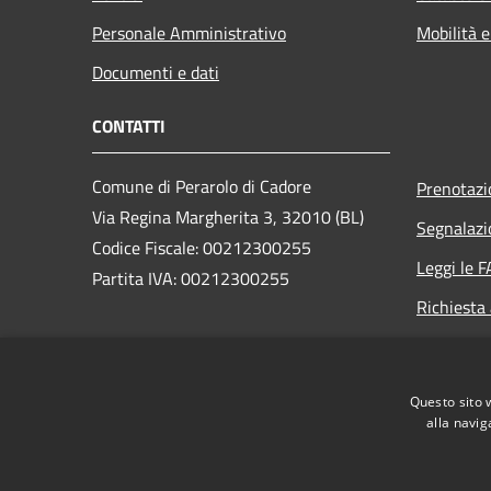
Personale Amministrativo
Mobilità e
Documenti e dati
CONTATTI
Comune di Perarolo di Cadore
Prenotaz
Via Regina Margherita 3, 32010 (BL)
Segnalazi
Codice Fiscale: 00212300255
Leggi le 
Partita IVA: 00212300255
Richiesta
PEC:
perarolo.bl@cert.ip-veneto.net
Centralino Unico: 0435/71036
Questo sito 
alla navig