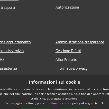
Autorizzazioni
 trasporti
ione appuntamento
Amministrazione trasparente
one disservizio
Gestione Rifiuti
FAQ
Albo Pretorio
 assistenza
Informativa privacy
Note legali
Informazioni sui cookie
Dichiarazione di accessibilità
web utilizza cookie tecnici e assimilati strettamente necessari al corretto fu
azione del sito, nonché un cookie tecnico analitico al solo fine di elaborare i
statistiche, aggregate e anonime.
Per maggiori dettagli, può consultare la cookie policy al seguente
link