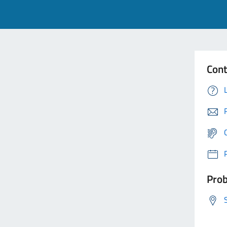
Cont
Prob