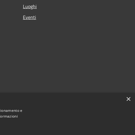
Luoghi
Eventi
×
nzionamento e
nformazioni