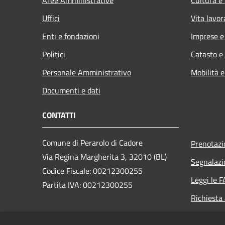
Uffici
Vita lavor
Enti e fondazioni
Imprese 
Politici
Catasto e
Personale Amministrativo
Mobilità e
Documenti e dati
CONTATTI
Comune di Perarolo di Cadore
Prenotaz
Via Regina Margherita 3, 32010 (BL)
Segnalazi
Codice Fiscale: 00212300255
Leggi le 
Partita IVA: 00212300255
Richiesta
PEC:
perarolo.bl@cert.ip-veneto.net