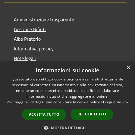
Amministrazione trasparente
Gestione Rifiuti
Albo Pretorio
Informativa privacy
Note legali
×
Dichiarazione di accessibilità
Informazioni sui cookie
Questo sito web utilizza cookie tecnici e assimilati strettamente
necessari al corretto funzionamento e alla navigazione del sito,
nonché un cookie tecnico analitico al solo fine di elaborare
informazioni statistiche, aggregate e anonime.
RSS
Copyright © 2026 • Comune di
Per maggiori dettagli, può consultare la cookie policy al seguente
link
Accessibilità
Perarolo di Cadore • Powered
Privacy
Municipium
Accesso
by
•
RIFIUTA TUTTO
ACCETTA TUTTO
Cookie
redazione
Mappa del sito
MOSTRA DETTAGLI