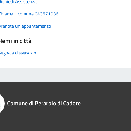
Richiedi Assistenza
Chiama il comune 043571036
Prenota un appuntamento
lemi in città
Segnala disservizio
Comune di Perarolo di Cadore