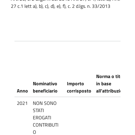
27 c.1 lett a), b), c), d), e), f), c. 2 d.lgs. n. 33/2013
U
Norma o titolo
n
Nominativo
Importo
in base
r
Anno
beneficiario
corrisposto
all'attribuzione
2021
NON SONO
STATI
EROGATI
CONTRIBUTI
O