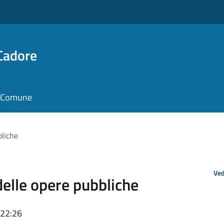
Cadore
il Comune
bliche
Ved
elle opere pubbliche
 22:26