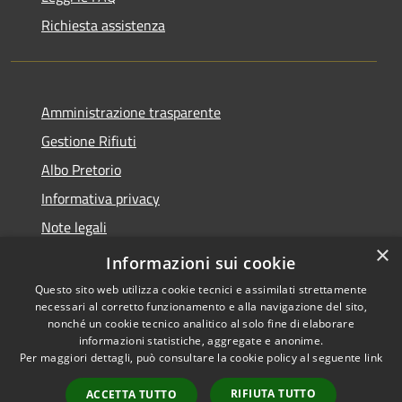
Richiesta assistenza
Amministrazione trasparente
Gestione Rifiuti
Albo Pretorio
Informativa privacy
Note legali
×
Dichiarazione di accessibilità
Informazioni sui cookie
Questo sito web utilizza cookie tecnici e assimilati strettamente
necessari al corretto funzionamento e alla navigazione del sito,
nonché un cookie tecnico analitico al solo fine di elaborare
informazioni statistiche, aggregate e anonime.
RSS
Copyright © 2026 • Comune di
Per maggiori dettagli, può consultare la cookie policy al seguente
link
Accessibilità
Perarolo di Cadore • Powered
Privacy
Municipium
Accesso
by
•
RIFIUTA TUTTO
ACCETTA TUTTO