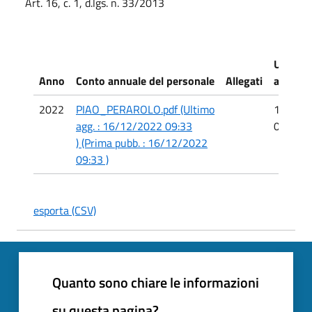
Art. 16, c. 1, d.lgs. n. 33/2013
Ultimo
Anno
Conto annuale del personale
Allegati
aggior
2022
PIAO_PERAROLO.pdf (Ultimo
16/12/
agg. : 16/12/2022 09:33
09:43
) (Prima pubb. : 16/12/2022
09:33 )
esporta (CSV)
Quanto sono chiare le informazioni
su questa pagina?