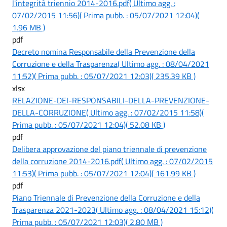
l'integrità triennio 2014-2016.pdf
( Ultimo agg. :
07/02/2015 11:56)
( Prima pubb. : 05/07/2021 12:04)
(
1.96 MB )
pdf
Decreto nomina Responsabile della Prevenzione della
Corruzione e della Trasparenza
( Ultimo agg. : 08/04/2021
11:52)
( Prima pubb. : 05/07/2021 12:03)
( 235.39 KB )
xlsx
RELAZIONE-DEI-RESPONSABILI-DELLA-PREVENZIONE-
DELLA-CORRUZIONE
( Ultimo agg. : 07/02/2015 11:58)
(
Prima pubb. : 05/07/2021 12:04)
( 52.08 KB )
pdf
Delibera approvazione del piano triennale di prevenzione
della corruzione 2014-2016.pdf
( Ultimo agg. : 07/02/2015
11:53)
( Prima pubb. : 05/07/2021 12:04)
( 161.99 KB )
pdf
Piano Triennale di Prevenzione della Corruzione e della
Trasparenza 2021-2023
( Ultimo agg. : 08/04/2021 15:12)
(
Prima pubb. : 05/07/2021 12:03)
( 2.80 MB )