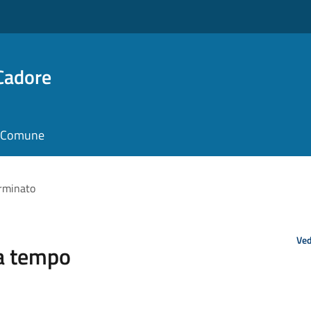
Cadore
il Comune
erminato
Ved
 a tempo