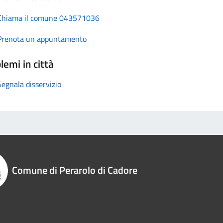
Chiama il comune 043571036
Prenota un appuntamento
lemi in città
Segnala disservizio
Comune di Perarolo di Cadore