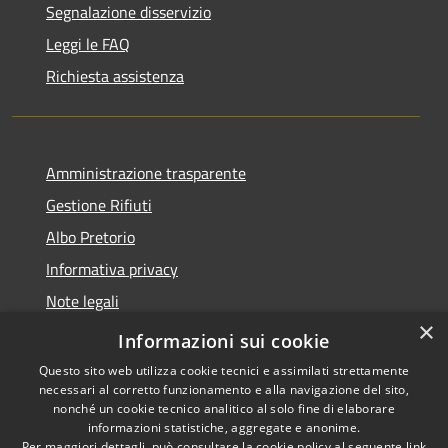
Segnalazione disservizio
Leggi le FAQ
Richiesta assistenza
Amministrazione trasparente
Gestione Rifiuti
Albo Pretorio
Informativa privacy
Note legali
×
Dichiarazione di accessibilità
Informazioni sui cookie
Questo sito web utilizza cookie tecnici e assimilati strettamente
necessari al corretto funzionamento e alla navigazione del sito,
nonché un cookie tecnico analitico al solo fine di elaborare
informazioni statistiche, aggregate e anonime.
RSS
Copyright © 2026 • Comune di
Per maggiori dettagli, può consultare la cookie policy al seguente
link