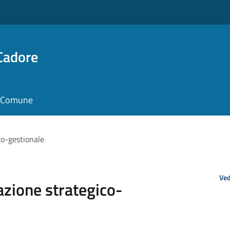
Cadore
il Comune
o-gestionale
Ved
zione strategico-