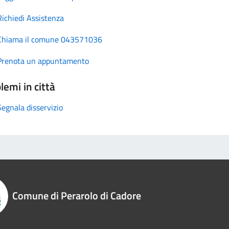
Richiedi Assistenza
Chiama il comune 043571036
Prenota un appuntamento
lemi in città
Segnala disservizio
Comune di Perarolo di Cadore