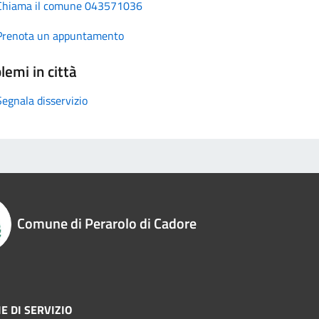
Chiama il comune 043571036
Prenota un appuntamento
lemi in città
Segnala disservizio
Comune di Perarolo di Cadore
E DI SERVIZIO