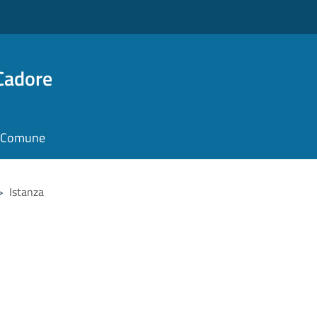
Cadore
il Comune
>
Istanza