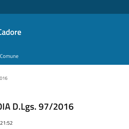
Cadore
il Comune
2016
FOIA D.Lgs. 97/2016
 21:52