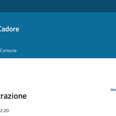
Cadore
il Comune
Ved
razione
12:20