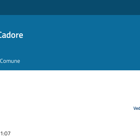
Cadore
il Comune
Ved
11:07