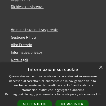
Richiesta assistenza
Amministrazione trasparente
Gestione Rifiuti
Albo Pretorio
Informativa privacy
Note legali
×
Dichiarazione di accessibilità
Informazioni sui cookie
Questo sito web utilizza cookie tecnici e assimilati strettamente
necessari al corretto funzionamento e alla navigazione del sito,
nonché un cookie tecnico analitico al solo fine di elaborare
informazioni statistiche, aggregate e anonime.
RSS
Copyright © 2026 • Comune di
Per maggiori dettagli, può consultare la cookie policy al seguente
link
Accessibilità
Perarolo di Cadore • Powered
Privacy
Municipium
Accesso
by
•
RIFIUTA TUTTO
ACCETTA TUTTO