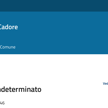
Cadore
il Comune
Ved
ndeterminato
:46