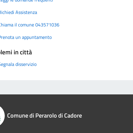
Richiedi Assistenza
Chiama il comune 043571036
Prenota un appuntamento
lemi in città
Segnala disservizio
Comune di Perarolo di Cadore