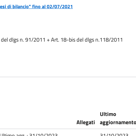
ttesi di bilancio" fino al 02/07/2021
22 del dlgs n. 91/2011 + Art. 18-bis del dlgs n.118/2011
Ultimo
Allegati
aggiornament
(Ultimo agg. : 31/10/2023
31/10/2023