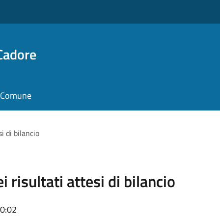
Cadore
il Comune
i di bilancio
i risultati attesi di bilancio
20:02