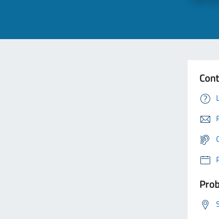
Cont
Prob