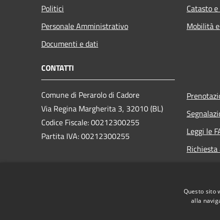
Politici
Catasto e
Personale Amministrativo
Mobilità e
Documenti e dati
CONTATTI
Comune di Perarolo di Cadore
Prenotaz
Via Regina Margherita 3, 32010 (BL)
Segnalazi
Codice Fiscale: 00212300255
Leggi le 
Partita IVA: 00212300255
Richiesta
PEC:
perarolo.bl@cert.ip-veneto.net
Centralino Unico: 0435/71036
Questo sito 
alla navig