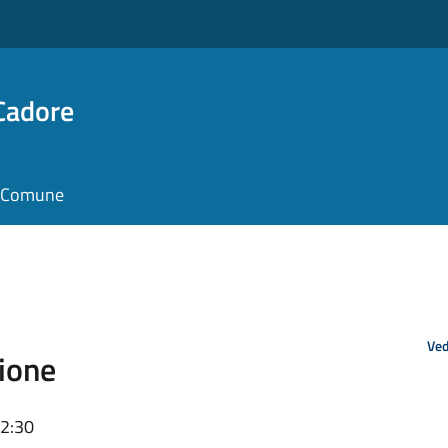
Cadore
il Comune
Ved
ione
12:30