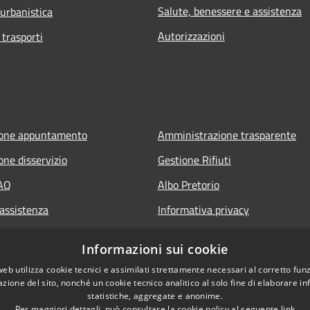
Salute, benessere e assistenza
 urbanistica
Autorizzazioni
 trasporti
ione appuntamento
Amministrazione trasparente
one disservizio
Gestione Rifiuti
FAQ
Albo Pretorio
 assistenza
Informativa privacy
Note legali
Informazioni sui cookie
Dichiarazione di accessibilità
web utilizza cookie tecnici e assimilati strettamente necessari al corretto fu
azione del sito, nonché un cookie tecnico analitico al solo fine di elaborare i
statistiche, aggregate e anonime.
Per maggiori dettagli, può consultare la cookie policy al seguente
link