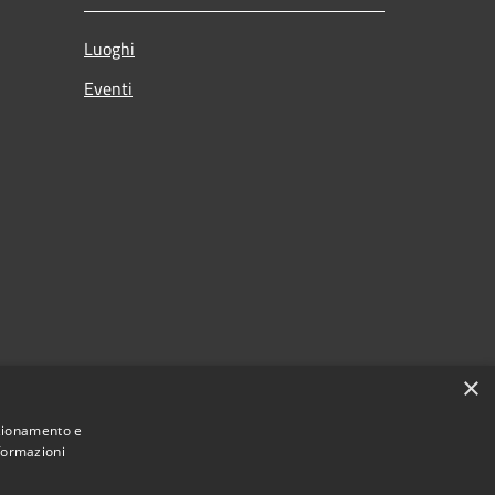
Luoghi
Eventi
×
nzionamento e
nformazioni