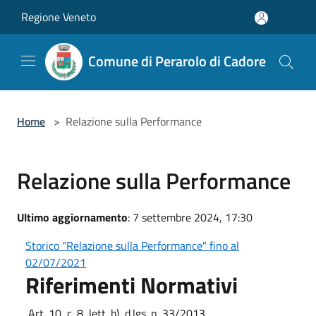
Salta al contenuto principale
Regione Veneto
Comune di Perarolo di Cadore
Home
>
Relazione sulla Performance
Relazione sulla Performance
Ultimo aggiornamento
: 7 settembre 2024, 17:30
Storico "Relazione sulla Performance" fino al
02/07/2021
Riferimenti Normativi
Art. 10, c. 8, lett. b), d.lgs. n. 33/2013