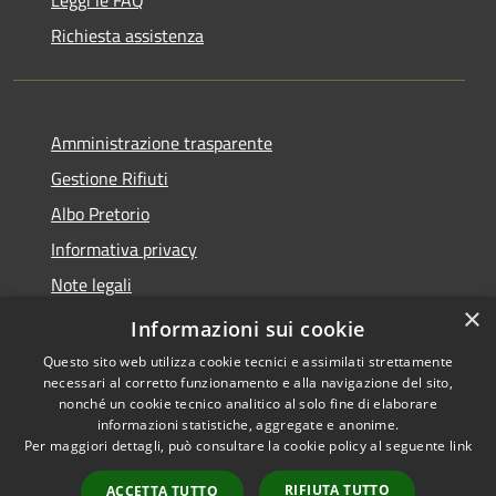
Richiesta assistenza
Amministrazione trasparente
Gestione Rifiuti
Albo Pretorio
Informativa privacy
Note legali
×
Dichiarazione di accessibilità
Informazioni sui cookie
Questo sito web utilizza cookie tecnici e assimilati strettamente
necessari al corretto funzionamento e alla navigazione del sito,
nonché un cookie tecnico analitico al solo fine di elaborare
informazioni statistiche, aggregate e anonime.
RSS
Copyright © 2026 • Comune di
Per maggiori dettagli, può consultare la cookie policy al seguente
link
Accessibilità
Perarolo di Cadore • Powered
Privacy
Municipium
Accesso
by
•
RIFIUTA TUTTO
ACCETTA TUTTO