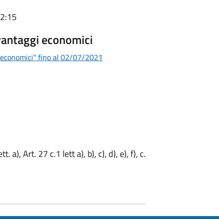
22:15
 vantaggi economici
i economici" fino al 02/07/2021
. a), Art. 27 c.1 lett a), b), c), d), e), f), c.