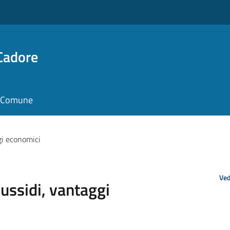
Cadore
il Comune
gi economici
Ved
sussidi, vantaggi