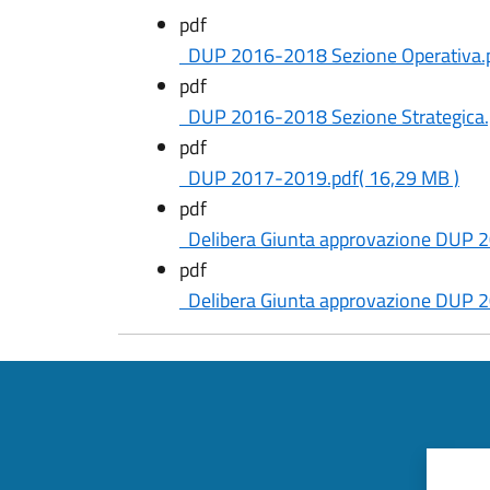
pdf
DUP 2016-2018 Sezione Operativa.
pdf
DUP 2016-2018 Sezione Strategica.
pdf
DUP 2017-2019.pdf
( 16,29 MB )
pdf
Delibera Giunta approvazione DUP 
pdf
Delibera Giunta approvazione DUP 