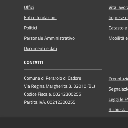
Uffici
Vita lavor
Enti e fondazioni
Imprese 
Politici
Catasto e
Personale Amministrativo
Mobilità e
Documenti e dati
CONTATTI
Comune di Perarolo di Cadore
Prenotaz
Via Regina Margherita 3, 32010 (BL)
Segnalazi
Codice Fiscale: 00212300255
Leggi le 
Partita IVA: 00212300255
Richiesta
PEC:
perarolo.bl@cert.ip-veneto.net