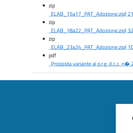
zip
ELAB_15a17_PAT_Adozione.zip
( 2
zip
ELAB_18a22_PAT_Adozione.zip
( 3
zip
ELAB_23a24_PAT_Adozione.zip
( 1
pdf
Proposta variante al p.r.g. d.c.c. n�