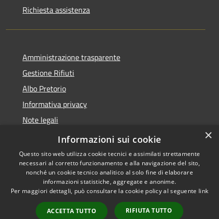
Richiesta assistenza
Amministrazione trasparente
Gestione Rifiuti
Albo Pretorio
Informativa privacy
Note legali
×
Dichiarazione di accessibilità
Informazioni sui cookie
Questo sito web utilizza cookie tecnici e assimilati strettamente
necessari al corretto funzionamento e alla navigazione del sito,
nonché un cookie tecnico analitico al solo fine di elaborare
informazioni statistiche, aggregate e anonime.
RSS
Copyright © 2026 • Comune di
Per maggiori dettagli, può consultare la cookie policy al seguente
link
Accessibilità
Perarolo di Cadore • Powered
Privacy
Municipium
Accesso
by
•
RIFIUTA TUTTO
ACCETTA TUTTO