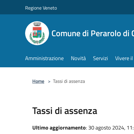
Salta al contenuto principale
Regione Veneto
Comune di Perarolo di 
Amministrazione
Novità
Servizi
Vivere 
Home
>
Tassi di assenza
Tassi di assenza
Ultimo aggiornamento
: 30 agosto 2024, 11