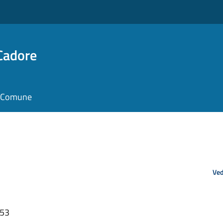
Cadore
il Comune
Ved
:53