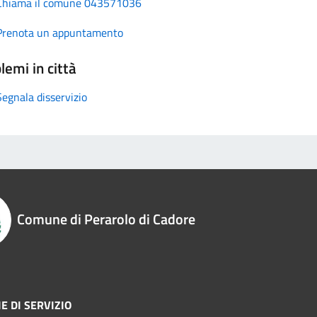
Chiama il comune 043571036
Prenota un appuntamento
lemi in città
Segnala disservizio
Comune di Perarolo di Cadore
E DI SERVIZIO