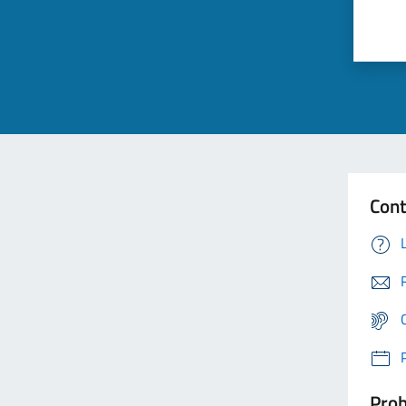
Cont
Prob