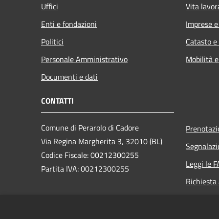
Uffici
Vita lavor
Enti e fondazioni
Imprese 
Politici
Catasto e
Personale Amministrativo
Mobilità e
Documenti e dati
CONTATTI
Comune di Perarolo di Cadore
Prenotaz
Via Regina Margherita 3, 32010 (BL)
Segnalazi
Codice Fiscale: 00212300255
Leggi le 
Partita IVA: 00212300255
Richiesta
PEC:
perarolo.bl@cert.ip-veneto.net
Centralino Unico: 0435/71036