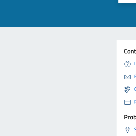
Cont
Prob