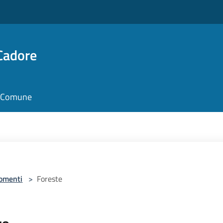
Cadore
il Comune
omenti
>
Foreste