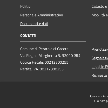
Politici
Catasto e
Personale Amministrativo
Mobilità e
Documenti e dati
CONTATTI
Comune di Perarolo di Cadore
Prenotaz
Via Regina Margherita 3, 32010 (BL)
Segnalazi
Codice Fiscale: 00212300255
Leggi le 
Partita IVA: 00212300255
Richiesta
PEC:
perarolo.bl@cert.ip-veneto.net
Centralino Unico: 0435/71036
Questo sito 
alla navig