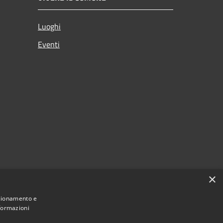
Luoghi
Eventi
×
nzionamento e
nformazioni