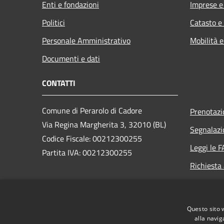
Enti e fondazioni
Imprese 
Politici
Catasto e
Personale Amministrativo
Mobilità e
Documenti e dati
CONTATTI
Comune di Perarolo di Cadore
Prenotaz
Via Regina Margherita 3, 32010 (BL)
Segnalazi
Codice Fiscale: 00212300255
Leggi le 
Partita IVA: 00212300255
Richiesta
PEC:
perarolo.bl@cert.ip-veneto.net
Centralino Unico: 0435/71036
Questo sito 
alla navig