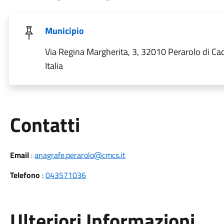
Municipio
Via Regina Margherita, 3, 32010 Perarolo di Ca
Italia
Utili
Contatti
Email
:
anagrafe.perarolo@cmcs.it
Telefono
:
043571036
Ulteriori Informazioni