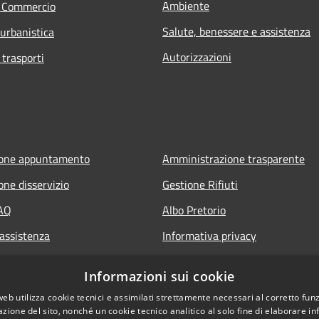
Ambiente
e Commercio
Salute, benessere e assistenza
 urbanistica
Autorizzazioni
 trasporti
ione appuntamento
Amministrazione trasparente
one disservizio
Gestione Rifiuti
FAQ
Albo Pretorio
 assistenza
Informativa privacy
Note legali
Informazioni sui cookie
Dichiarazione di accessibilità
web utilizza cookie tecnici e assimilati strettamente necessari al corretto fu
azione del sito, nonché un cookie tecnico analitico al solo fine di elaborare i