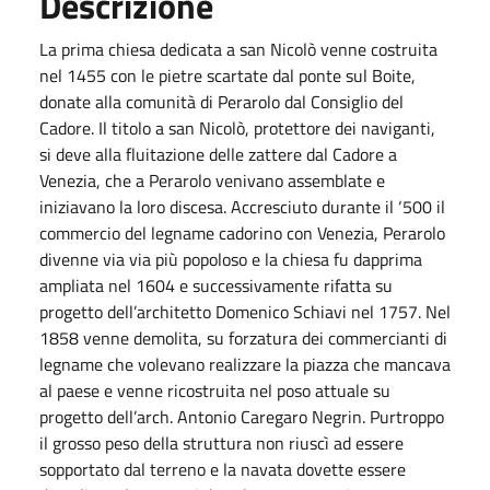
Descrizione
La prima chiesa dedicata a san Nicolò venne costruita
nel 1455 con le pietre scartate dal ponte sul Boite,
donate alla comunità di Perarolo dal Consiglio del
Cadore. Il titolo a san Nicolò, protettore dei naviganti,
si deve alla fluitazione delle zattere dal Cadore a
Venezia, che a Perarolo venivano assemblate e
iniziavano la loro discesa. Accresciuto durante il ‘500 il
commercio del legname cadorino con Venezia, Perarolo
divenne via via più popoloso e la chiesa fu dapprima
ampliata nel 1604 e successivamente rifatta su
progetto dell’architetto Domenico Schiavi nel 1757. Nel
1858 venne demolita, su forzatura dei commercianti di
legname che volevano realizzare la piazza che mancava
al paese e venne ricostruita nel poso attuale su
progetto dell’arch. Antonio Caregaro Negrin. Purtroppo
il grosso peso della struttura non riuscì ad essere
sopportato dal terreno e la navata dovette essere