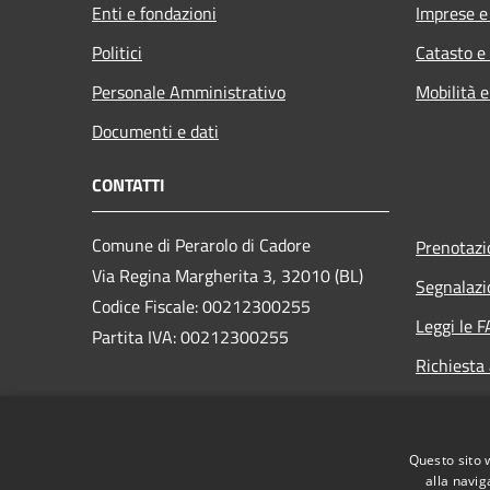
Enti e fondazioni
Imprese 
Politici
Catasto e
Personale Amministrativo
Mobilità e
Documenti e dati
CONTATTI
Comune di Perarolo di Cadore
Prenotaz
Via Regina Margherita 3, 32010 (BL)
Segnalazi
Codice Fiscale: 00212300255
Leggi le 
Partita IVA: 00212300255
Richiesta
PEC:
perarolo.bl@cert.ip-veneto.net
Centralino Unico: 0435/71036
Questo sito 
alla navig