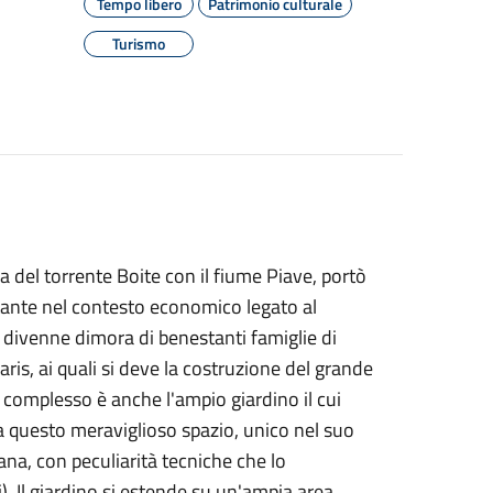
Tempo libero
Patrimonio culturale
Turismo
a del torrente Boite con il fiume Piave, portò
tante nel contesto economico legato al
 divenne dimora di benestanti famiglie di
aris, ai quali si deve la costruzione del grande
 complesso è anche l'ampio giardino il cui
a questo meraviglioso spazio, unico nel suo
iana, con peculiarità tecniche che lo
. Il giardino si estende su un'ampia area