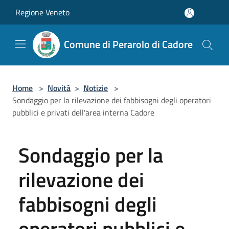
Salta al contenuto principale
Regione Veneto
Comune di Perarolo di Cadore
Home
>
Novità
>
Notizie
>
Sondaggio per la rilevazione dei fabbisogni degli operatori
pubblici e privati dell'area interna Cadore
Sondaggio per la
rilevazione dei
fabbisogni degli
operatori pubblici e