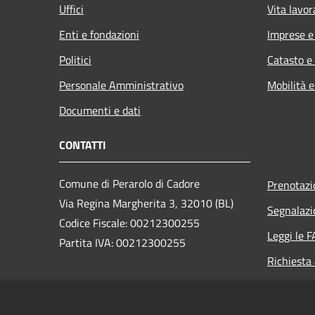
Uffici
Vita lavor
Enti e fondazioni
Imprese 
Politici
Catasto e
Personale Amministrativo
Mobilità e
Documenti e dati
CONTATTI
Comune di Perarolo di Cadore
Prenotaz
Via Regina Margherita 3, 32010 (BL)
Segnalazi
Codice Fiscale: 00212300255
Leggi le 
Partita IVA: 00212300255
Richiesta
PEC:
perarolo.bl@cert.ip-veneto.net
Centralino Unico: 0435/71036