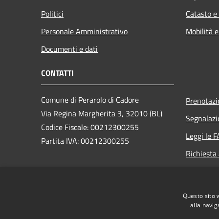
Politici
Catasto e
Personale Amministrativo
Mobilità e
Documenti e dati
CONTATTI
Comune di Perarolo di Cadore
Prenotaz
Via Regina Margherita 3, 32010 (BL)
Segnalazi
Codice Fiscale: 00212300255
Leggi le 
Partita IVA: 00212300255
Richiesta
PEC:
perarolo.bl@cert.ip-veneto.net
Centralino Unico: 0435/71036
Questo sito 
alla navig