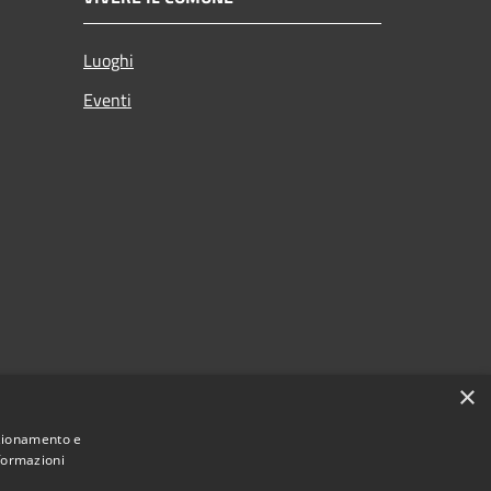
Luoghi
Eventi
×
nzionamento e
nformazioni