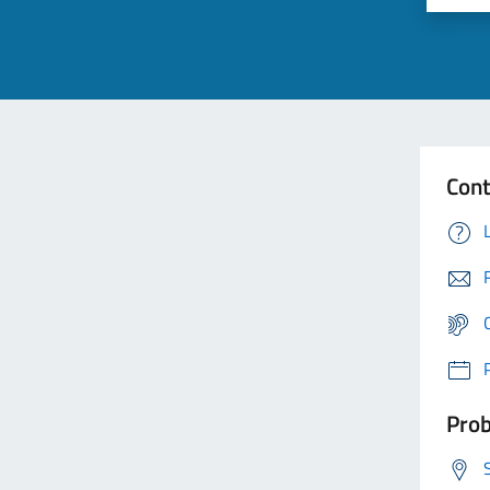
Cont
Prob