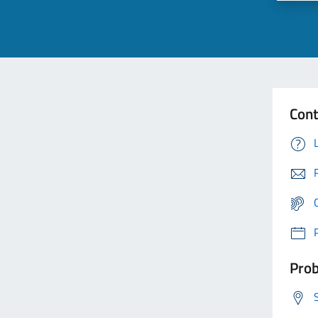
Cont
Prob