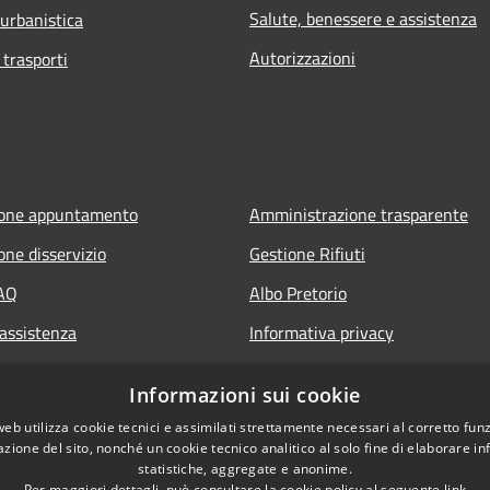
Salute, benessere e assistenza
 urbanistica
Autorizzazioni
 trasporti
ione appuntamento
Amministrazione trasparente
one disservizio
Gestione Rifiuti
FAQ
Albo Pretorio
 assistenza
Informativa privacy
Note legali
Informazioni sui cookie
Dichiarazione di accessibilità
web utilizza cookie tecnici e assimilati strettamente necessari al corretto fu
azione del sito, nonché un cookie tecnico analitico al solo fine di elaborare i
statistiche, aggregate e anonime.
Per maggiori dettagli, può consultare la cookie policy al seguente
link