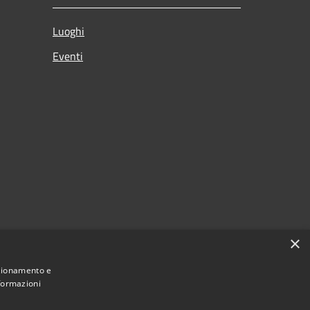
Luoghi
Eventi
×
nzionamento e
nformazioni