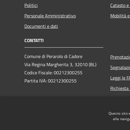
Politici
Catasto e
Personale Amministrativo
Mobilità e
Documenti e dati
CONTATTI
Comune di Perarolo di Cadore
Prenotaz
Via Regina Margherita 3, 32010 (BL)
Segnalazi
Codice Fiscale: 00212300255
Leggi le 
Partita IVA: 00212300255
Richiesta
PEC:
perarolo.bl@cert.ip-veneto.net
Centralino Unico: 0435/71036
Questo sito 
alla navig