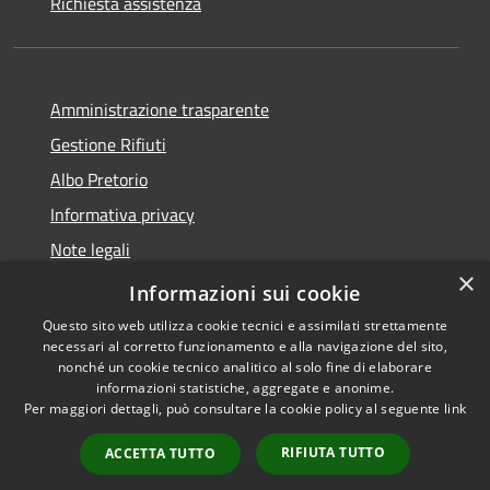
Richiesta assistenza
Amministrazione trasparente
Gestione Rifiuti
Albo Pretorio
Informativa privacy
Note legali
×
Dichiarazione di accessibilità
Informazioni sui cookie
Questo sito web utilizza cookie tecnici e assimilati strettamente
necessari al corretto funzionamento e alla navigazione del sito,
nonché un cookie tecnico analitico al solo fine di elaborare
informazioni statistiche, aggregate e anonime.
RSS
Copyright © 2026 • Comune di
Per maggiori dettagli, può consultare la cookie policy al seguente
link
Accessibilità
Perarolo di Cadore • Powered
Privacy
Municipium
Accesso
by
•
RIFIUTA TUTTO
ACCETTA TUTTO
Cookie
redazione