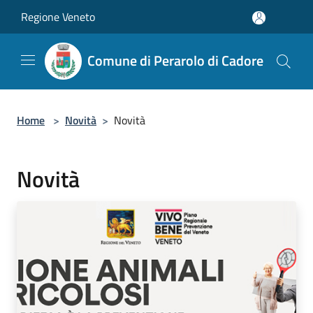
Salta al contenuto principale
Regione Veneto
Comune di Perarolo di Cadore
Home
>
Novità
>
Novità
Novità